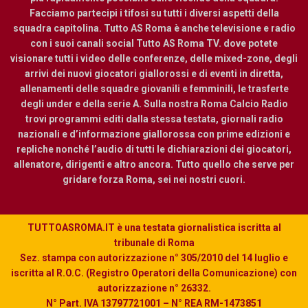
Facciamo partecipi i tifosi su tutti i diversi aspetti della
squadra capitolina. Tutto AS Roma è anche televisione e radio
con i suoi canali social Tutto AS Roma TV. dove potete
visionare tutti i video delle conferenze, delle mixed-zone, degli
arrivi dei nuovi giocatori giallorossi e di eventi in diretta,
allenamenti delle squadre giovanili e femminili, le trasferte
degli under e della serie A. Sulla nostra Roma Calcio Radio
trovi programmi editi dalla stessa testata, giornali radio
nazionali e d’informazione giallorossa con prime edizioni e
repliche nonché l’audio di tutti le dichiarazioni dei giocatori,
allenatore, dirigenti e altro ancora. Tutto quello che serve per
gridare forza Roma, sei nei nostri cuori.
TUTTOASROMA.IT è una testata giornalistica iscritta al
tribunale di Roma
Sez. stampa con autorizzazione n° 305/2010 del 14 luglio e
iscritta al R.O.C. (Registro Operatori della Comunicazione) con
autorizzazione n° 26332.
N° Part. IVA 13797721001 – N° REA RM-1473851