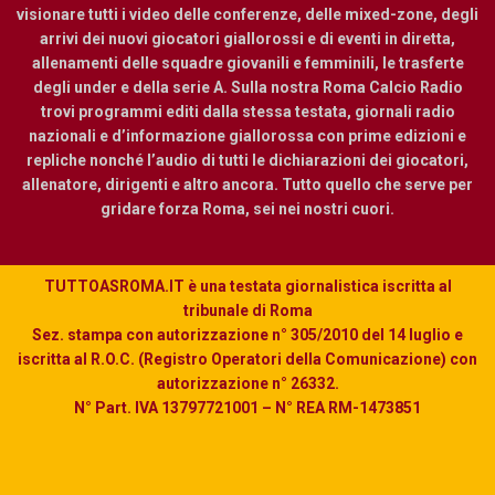
visionare tutti i video delle conferenze, delle mixed-zone, degli
arrivi dei nuovi giocatori giallorossi e di eventi in diretta,
allenamenti delle squadre giovanili e femminili, le trasferte
degli under e della serie A. Sulla nostra Roma Calcio Radio
trovi programmi editi dalla stessa testata, giornali radio
nazionali e d’informazione giallorossa con prime edizioni e
repliche nonché l’audio di tutti le dichiarazioni dei giocatori,
allenatore, dirigenti e altro ancora. Tutto quello che serve per
gridare forza Roma, sei nei nostri cuori.
TUTTOASROMA.IT è una testata giornalistica iscritta al
tribunale di Roma
Sez. stampa con autorizzazione n° 305/2010 del 14 luglio e
iscritta al R.O.C. (Registro Operatori della Comunicazione) con
autorizzazione n° 26332.
N° Part. IVA 13797721001 – N° REA RM-1473851