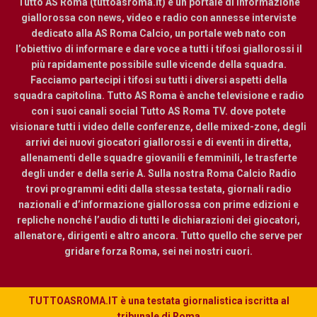
Tutto AS Roma (tuttoasroma.it) è un portale di informazione
giallorossa con news, video e radio con annesse interviste
dedicato alla AS Roma Calcio, un portale web nato con
l’obiettivo di informare e dare voce a tutti i tifosi giallorossi il
più rapidamente possibile sulle vicende della squadra.
Facciamo partecipi i tifosi su tutti i diversi aspetti della
squadra capitolina. Tutto AS Roma è anche televisione e radio
con i suoi canali social Tutto AS Roma TV. dove potete
visionare tutti i video delle conferenze, delle mixed-zone, degli
arrivi dei nuovi giocatori giallorossi e di eventi in diretta,
allenamenti delle squadre giovanili e femminili, le trasferte
degli under e della serie A. Sulla nostra Roma Calcio Radio
trovi programmi editi dalla stessa testata, giornali radio
nazionali e d’informazione giallorossa con prime edizioni e
repliche nonché l’audio di tutti le dichiarazioni dei giocatori,
allenatore, dirigenti e altro ancora. Tutto quello che serve per
gridare forza Roma, sei nei nostri cuori.
TUTTOASROMA.IT è una testata giornalistica iscritta al
tribunale di Roma