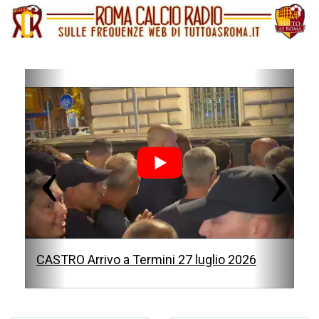
P
N
r
e
e
x
v
t
i
o
u
s
CASTRO Arrivo a Termini 27 luglio 2026