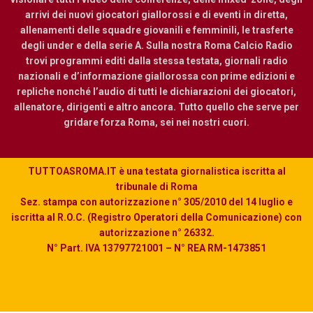
arrivi dei nuovi giocatori giallorossi e di eventi in diretta,
allenamenti delle squadre giovanili e femminili, le trasferte
degli under e della serie A. Sulla nostra Roma Calcio Radio
trovi programmi editi dalla stessa testata, giornali radio
nazionali e d’informazione giallorossa con prime edizioni e
repliche nonché l’audio di tutti le dichiarazioni dei giocatori,
allenatore, dirigenti e altro ancora. Tutto quello che serve per
gridare forza Roma, sei nei nostri cuori.
TUTTOASROMA.IT è una testata giornalistica iscritta al
tribunale di Roma
Sez. stampa con autorizzazione n° 305/2010 del 14 luglio e
iscritta al R.O.C. (Registro Operatori della Comunicazione) con
autorizzazione n° 26332.
N° Part. IVA 13797721001 – N° REA RM-1473851