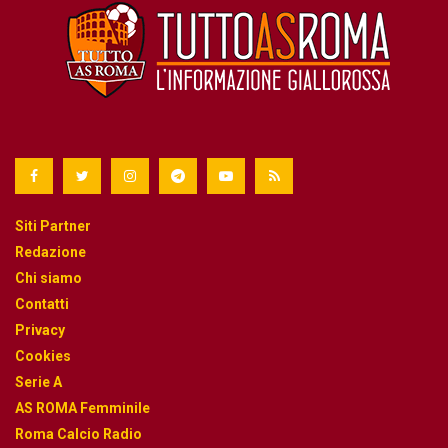
Siti Partner
Redazione
Chi siamo
Contatti
Privacy
Cookies
Serie A
AS ROMA Femminile
Roma Calcio Radio