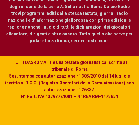
degli under e della serie A. Sulla nostra Roma Calcio Radio
trovi programmi editi dalla stessa testata, giornali radio
nazionali e d’informazione giallorossa con prime edizioni e
repliche nonché l’audio di tutti le dichiarazioni dei giocatori,
allenatore, dirigenti e altro ancora. Tutto quello che serve per
gridare forza Roma, sei nei nostri cuori.
TUTTOASROMA.IT è una testata giornalistica iscritta al
tribunale di Roma
Sez. stampa con autorizzazione n° 305/2010 del 14 luglio e
iscritta al R.O.C. (Registro Operatori della Comunicazione) con
autorizzazione n° 26332.
N° Part. IVA 13797721001 – N° REA RM-1473851