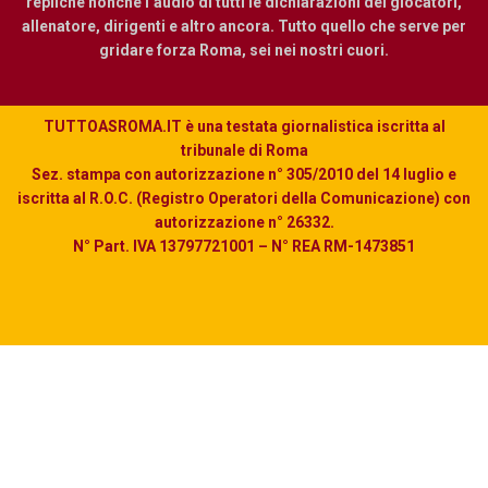
repliche nonché l’audio di tutti le dichiarazioni dei giocatori,
allenatore, dirigenti e altro ancora. Tutto quello che serve per
gridare forza Roma, sei nei nostri cuori.
TUTTOASROMA.IT è una testata giornalistica iscritta al
tribunale di Roma
Sez. stampa con autorizzazione n° 305/2010 del 14 luglio e
iscritta al R.O.C. (Registro Operatori della Comunicazione) con
autorizzazione n° 26332.
N° Part. IVA 13797721001 – N° REA RM-1473851