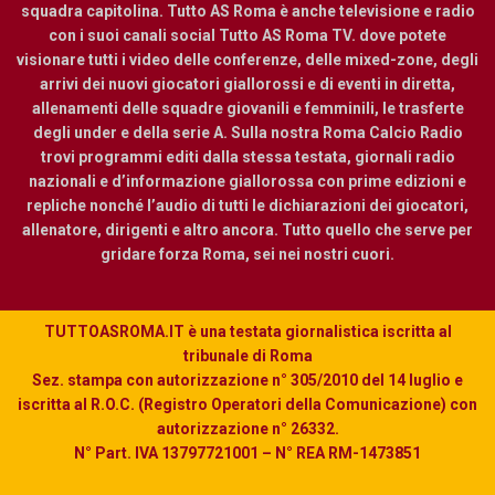
squadra capitolina. Tutto AS Roma è anche televisione e radio
con i suoi canali social Tutto AS Roma TV. dove potete
visionare tutti i video delle conferenze, delle mixed-zone, degli
arrivi dei nuovi giocatori giallorossi e di eventi in diretta,
allenamenti delle squadre giovanili e femminili, le trasferte
degli under e della serie A. Sulla nostra Roma Calcio Radio
trovi programmi editi dalla stessa testata, giornali radio
nazionali e d’informazione giallorossa con prime edizioni e
repliche nonché l’audio di tutti le dichiarazioni dei giocatori,
allenatore, dirigenti e altro ancora. Tutto quello che serve per
gridare forza Roma, sei nei nostri cuori.
TUTTOASROMA.IT è una testata giornalistica iscritta al
tribunale di Roma
Sez. stampa con autorizzazione n° 305/2010 del 14 luglio e
iscritta al R.O.C. (Registro Operatori della Comunicazione) con
autorizzazione n° 26332.
N° Part. IVA 13797721001 – N° REA RM-1473851