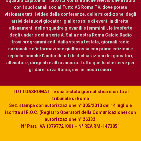
squadra capitolina. Tutto AS Roma è anche televisione e radio
con i suoi canali social Tutto AS Roma TV. dove potete
visionare tutti i video delle conferenze, delle mixed-zone, degli
arrivi dei nuovi giocatori giallorossi e di eventi in diretta,
allenamenti delle squadre giovanili e femminili, le trasferte
degli under e della serie A. Sulla nostra Roma Calcio Radio
trovi programmi editi dalla stessa testata, giornali radio
nazionali e d’informazione giallorossa con prime edizioni e
repliche nonché l’audio di tutti le dichiarazioni dei giocatori,
allenatore, dirigenti e altro ancora. Tutto quello che serve per
gridare forza Roma, sei nei nostri cuori.
TUTTOASROMA.IT è una testata giornalistica iscritta al
tribunale di Roma
Sez. stampa con autorizzazione n° 305/2010 del 14 luglio e
iscritta al R.O.C. (Registro Operatori della Comunicazione) con
autorizzazione n° 26332.
N° Part. IVA 13797721001 – N° REA RM-1473851