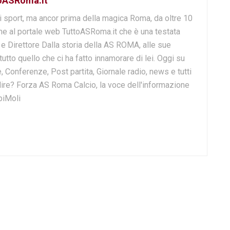
toASRoma.it
i sport, ma ancor prima della magica Roma, da oltre 10
e al portale web TuttoASRoma.it che è una testata
e e Direttore Dalla storia della AS ROMA, alle sue
 tutto quello che ci ha fatto innamorare di lei. Oggi su
, Conferenze, Post partita, Giornale radio, news e tutti
o dire? Forza AS Roma Calcio, la voce dell'informazione
biMoli