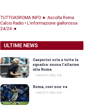
TUTTOASROMA INFO ► Ascolta Roma
Calcio Radio • L'informazione giallorossa
24/24 ◄
ULTIME NEWS
Gasperini urla a tutta la
squadra: suona l’allarme
alla Roma
9 AGOSTO 2026, 9:05
Roma, così non va
9 AGOSTO 2026, 8:59