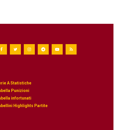
rie A Statistiche
bella Punizioni
bella infortunati
bellini Highlights Partite