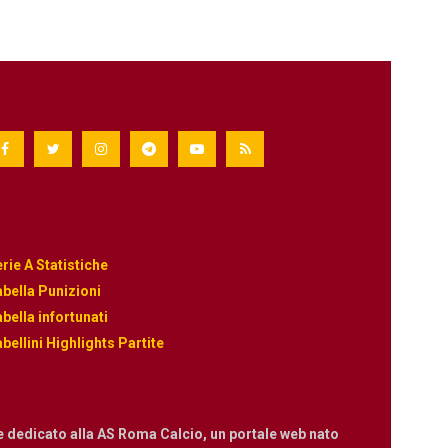
rie A Statistiche
bella Punizioni
bella infortunati
bellini Highlights Partite
e dedicato alla AS Roma Calcio, un portale web nato