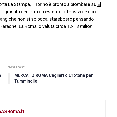
rta La Stampa, il Torino è pronto a piombare su
El
. I granata cercano un esterno offensivo, e con
Niang che non si sblocca, starebbero pensando
 Faraone. La Roma lo valuta circa 12-13 milioni.
Next Post
o
MERCATO ROMA Cagliari o Crotone per
Tumminello
toASRoma.it