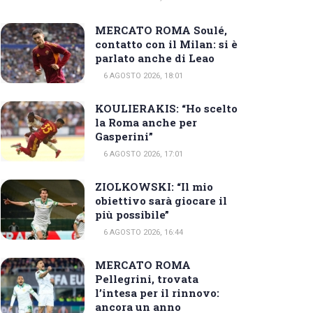
MERCATO ROMA Soulé,
contatto con il Milan: si è
parlato anche di Leao
6 AGOSTO 2026, 18:01
KOULIERAKIS: “Ho scelto
la Roma anche per
Gasperini”
6 AGOSTO 2026, 17:01
ZIOLKOWSKI: “Il mio
obiettivo sarà giocare il
più possibile”
6 AGOSTO 2026, 16:44
MERCATO ROMA
Pellegrini, trovata
l’intesa per il rinnovo:
ancora un anno