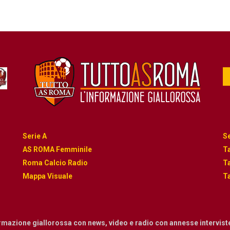
Serie A
Se
AS ROMA Femminile
Ta
Roma Calcio Radio
Ta
Mappa Visuale
Ta
ormazione giallorossa con news, video e radio con annesse intervist