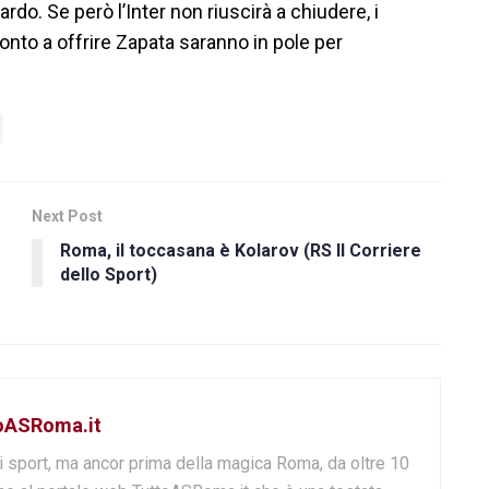
tardo. Se però l’Inter non riuscirà a chiudere, i
onto a offrire Zapata saranno in pole per
Next Post
Roma, il toccasana è Kolarov (RS Il Corriere
dello Sport)
toASRoma.it
i sport, ma ancor prima della magica Roma, da oltre 10