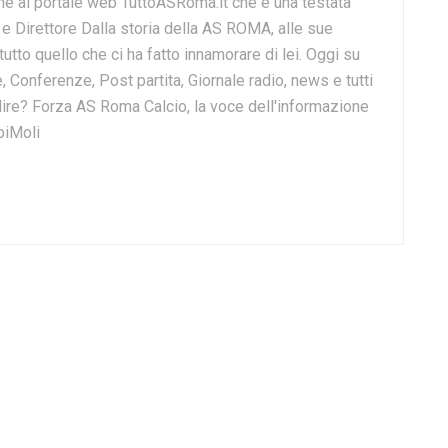
e al portale web TuttoASRoma.it che è una testata
e e Direttore Dalla storia della AS ROMA, alle sue
 tutto quello che ci ha fatto innamorare di lei. Oggi su
, Conferenze, Post partita, Giornale radio, news e tutti
o dire? Forza AS Roma Calcio, la voce dell'informazione
biMoli