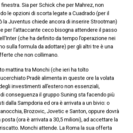
 finestra. Sia per Schick che per Mahrez, non
do le opzioni di scorta legate a Cuadrado (per il
ò la Juventus chiede ancora di inserire Strootman)
Se per l’attaccante ceco bisogna attendere il passo
ell’Inter (che ha definito da tempo l’operazione nei
o sulla formula da adottare) per gli altri tre è una
ferte che non collimano.
o mattina tra Monchi (che ieri ha tolto
lucerchiato Pradè alimenta in queste ore la volata
degli investimenti all’estero non essenziali,
 di conseguenza il gruppo Suning sta facendo più
sti dalla Sampdoria ed ora è arrivata a un bivio: o
Ranocchia, Brozovic, Jovetic e Santon, oppure dovrà
osta (ora è arrivata a 30,5 milioni), ad accettare la
 riscatto. Monchi attende. La Roma la sua offerta