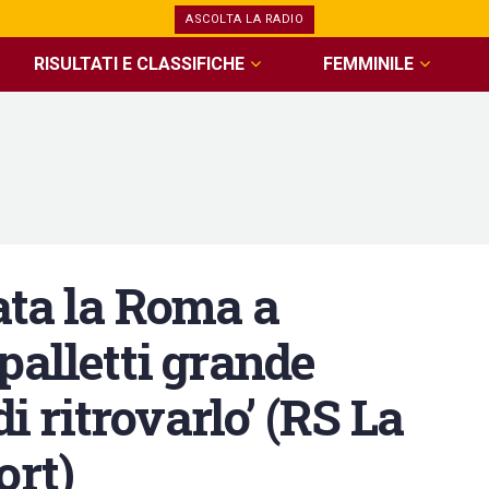
ASCOLTA LA RADIO
RISULTATI E CLASSIFICHE
FEMMINILE
ata la Roma a
palletti grande
di ritrovarlo’ (RS La
ort)