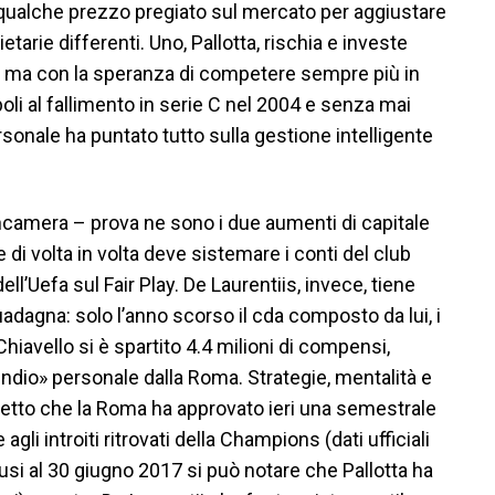
re qualche prezzo pregiato sul mercato per aggiustare
etarie differenti. Uno, Pallotta, rischia e investe
la ma con la speranza di competere sempre più in
apoli al fallimento in serie C nel 2004 e senza mai
sonale ha puntato tutto sulla gestione intelligente
incamera – prova ne sono i due aumenti di capitale
 di volta in volta deve sistemare i conti del club
l’Uefa sul Fair Play. De Laurentiis, invece, tiene
guadagna: solo l’anno scorso il cda composto da lui, i
 Chiavello si è spartito 4.4 milioni di compensi,
ndio» personale dalla Roma. Strategie, mentalità e
 Detto che la Roma ha approvato ieri una semestrale
li introiti ritrovati della Champions (dati ufficiali
chiusi al 30 giugno 2017 si può notare che Pallotta ha