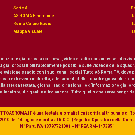
Serie A
Se
AS ROMA Femminile
Ta
Roma Calcio Radio
Ta
Mappa Visuale
Ta
ormazione giallorossa con news, video e radio con annesse intervist
osi giallorossi il più rapidamente possibile sulle vicende della squadra.
levisione e radio con i suoi canali social Tutto AS Roma TV. dove pot
ossi e di eventi in diretta, allenamenti delle squadre giovanili e femmi
a stessa testata, giornali radio nazionali e d’informazione giallor
, allenatore, dirigenti e altro ancora. Tutto quello che serve per grid
TOASROMA.IT è una testata giornalistica iscritta al tribunale di 
010 del 14 luglio e iscritta al R.O.C. (Registro Operatori della Com
N° Part. IVA 13797721001 – N° REA RM-1473851