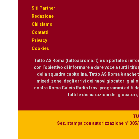
Siti Partner
Redazione
Chi siamo
Contatti
Privacy
Cookies
Tutto AS Roma (tuttoasroma.it) è un portale di inf
con l’obiettivo di informare e dare voce a tutti i tif
della squadra capitolina. Tutto AS Roma è anche te
mixed-zone, degli arrivi dei nuovi giocatori giallor
nostra Roma Calcio Radio trovi programmi editi dall
tutti le dichiarazioni dei giocatori
TUT
Sez. stampa con autorizzazione n° 305/2