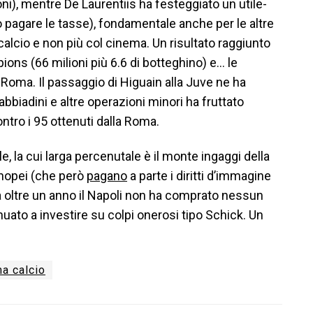
ni), mentre De Laurentiis ha festeggiato un utile-
ò pagare le tasse), fondamentale anche per le altre
 calcio e non più col cinema. Un risultato raggiunto
ions (66 milioni più 6.6 di botteghino) e… le
a Roma. Il passaggio di Higuain alla Juve ne ha
biadini e altre operazioni minori ha fruttato
tro i 95 ottenuti dalla Roma.
le, la cui larga percenutale è il monte ingaggi della
enopei (che però
pagano
a parte i diritti d’immagine
 da oltre un anno il Napoli non ha comprato nessun
nuato a investire su colpi onerosi tipo Schick. Un
a calcio