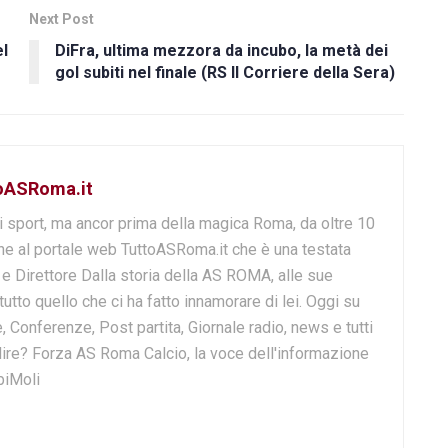
Next Post
el
DiFra, ultima mezzora da incubo, la metà dei
gol subiti nel finale (RS Il Corriere della Sera)
toASRoma.it
i sport, ma ancor prima della magica Roma, da oltre 10
e al portale web TuttoASRoma.it che è una testata
e e Direttore Dalla storia della AS ROMA, alle sue
 tutto quello che ci ha fatto innamorare di lei. Oggi su
, Conferenze, Post partita, Giornale radio, news e tutti
o dire? Forza AS Roma Calcio, la voce dell'informazione
biMoli