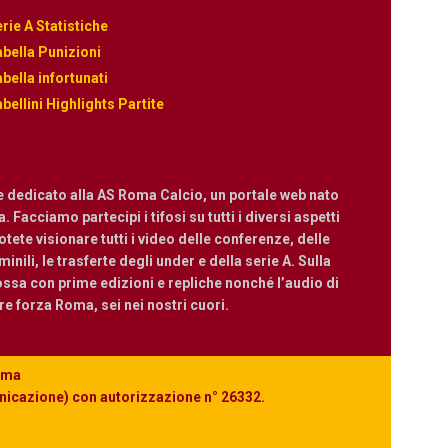
rie A Statistiche
bella Punizioni
bella infortunati
bellini Highlights Partite
e dedicato alla AS Roma Calcio, un portale web nato
 Facciamo partecipi i tifosi su tutti i diversi aspetti
ete visionare tutti i video delle conferenze, delle
nili, le trasferte degli under e della serie A. Sulla
ossa con prime edizioni e repliche nonché l’audio di
are forza Roma, sei nei nostri cuori.
Roma
unicazione) con autorizzazione n° 26332.