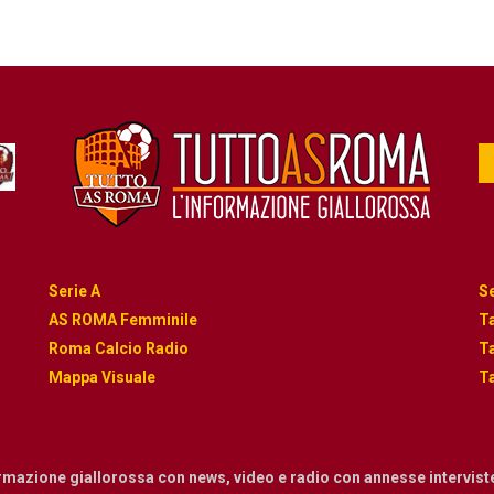
Serie A
Se
AS ROMA Femminile
Ta
Roma Calcio Radio
Ta
Mappa Visuale
Ta
ormazione giallorossa con news, video e radio con annesse intervist