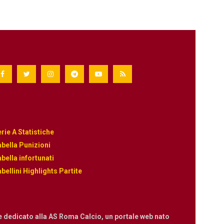
rie A Statistiche
bella Punizioni
bella infortunati
bellini Highlights Partite
e dedicato alla AS Roma Calcio, un portale web nato