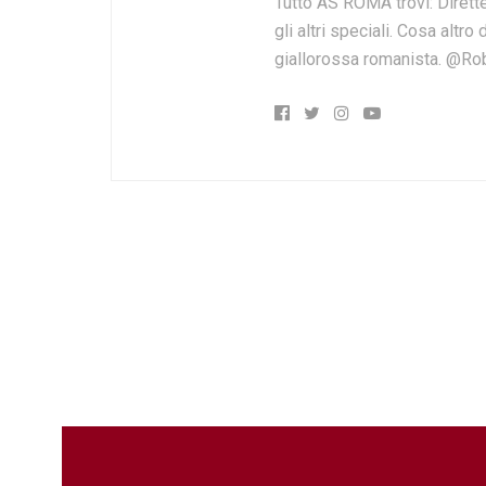
Tutto AS ROMA trovi: Dirette
gli altri speciali. Cosa altr
giallorossa romanista. @Ro