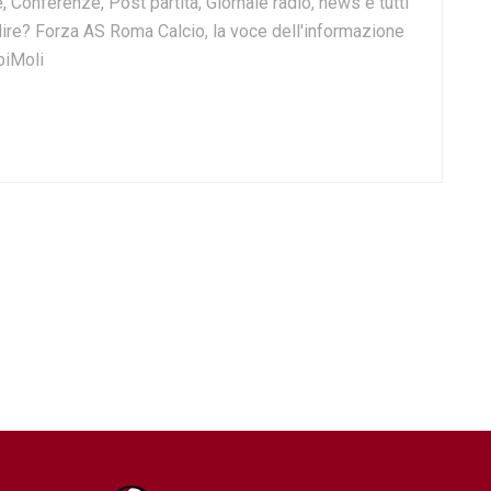
, Conferenze, Post partita, Giornale radio, news e tutti
o dire? Forza AS Roma Calcio, la voce dell'informazione
biMoli