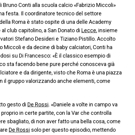
di Bruno Conti alla scuola calcio «Fabrizio Miccoli»
na festa. Il coordinatore tecnico del settore
 della Roma è stato ospite di una delle Academy
 al club capitolino, a San Donato di
Lecce
, insieme
vatori Stefano Desideri e Tiziano Pistillo. Accolto
o Miccoli e da decine di baby calciatori, Conti ha
osi su Di Francesco: «È il classico esempio di
esco sta facendo bene pure perché conosceva già
lciatore e da dirigente, visto che Roma è una piazza
con il gruppo valorizzando anche elementi, come
tto gesto di
De Rossi
. «Daniele a volte in campo va
 proprio in certe partite, con la Var che controlla
vere sbagliato, di non aver fatto una bella cosa, come
tare
De Rossi
solo per questo episodio, mettendo