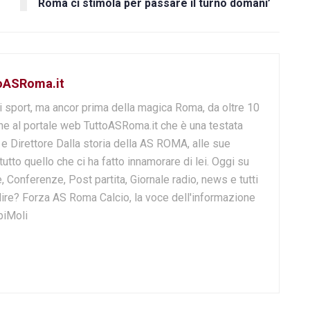
Roma ci stimola per passare il turno domani’
toASRoma.it
i sport, ma ancor prima della magica Roma, da oltre 10
e al portale web TuttoASRoma.it che è una testata
e e Direttore Dalla storia della AS ROMA, alle sue
 tutto quello che ci ha fatto innamorare di lei. Oggi su
, Conferenze, Post partita, Giornale radio, news e tutti
o dire? Forza AS Roma Calcio, la voce dell'informazione
biMoli