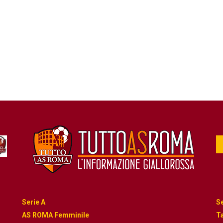
Serie A
Se
AS ROMA Femminile
Ta