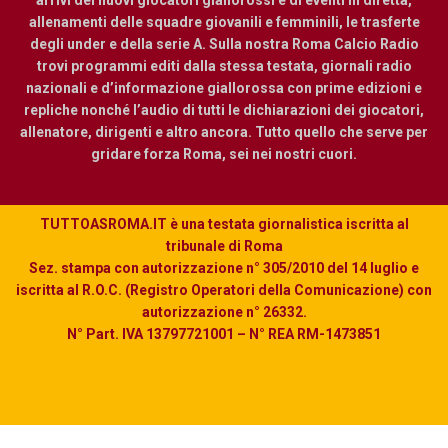
allenamenti delle squadre giovanili e femminili, le trasferte
degli under e della serie A. Sulla nostra Roma Calcio Radio
trovi programmi editi dalla stessa testata, giornali radio
nazionali e d’informazione giallorossa con prime edizioni e
repliche nonché l’audio di tutti le dichiarazioni dei giocatori,
allenatore, dirigenti e altro ancora. Tutto quello che serve per
gridare forza Roma, sei nei nostri cuori.
TUTTOASROMA.IT è una testata giornalistica iscritta al
tribunale di Roma
Sez. stampa con autorizzazione n° 305/2010 del 14 luglio e
iscritta al R.O.C. (Registro Operatori della Comunicazione) con
autorizzazione n° 26332.
N° Part. IVA 13797721001 – N° REA RM-1473851