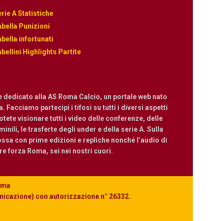
rie A Statistiche
bella Punizioni
bella infortunati
bellini Highlights Partite
e dedicato alla AS Roma Calcio, un portale web nato
 Facciamo partecipi i tifosi su tutti i diversi aspetti
ete visionare tutti i video delle conferenze, delle
nili, le trasferte degli under e della serie A. Sulla
ossa con prime edizioni e repliche nonché l’audio di
are forza Roma, sei nei nostri cuori.
Roma
unicazione) con autorizzazione n° 26332.