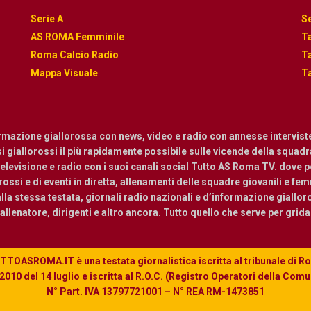
Serie A
Se
AS ROMA Femminile
Ta
Roma Calcio Radio
Ta
Mappa Visuale
Ta
ormazione giallorossa con news, video e radio con annesse intervist
osi giallorossi il più rapidamente possibile sulle vicende della squadra.
levisione e radio con i suoi canali social Tutto AS Roma TV. dove pot
ossi e di eventi in diretta, allenamenti delle squadre giovanili e femmi
a stessa testata, giornali radio nazionali e d’informazione giallor
, allenatore, dirigenti e altro ancora. Tutto quello che serve per grid
TOASROMA.IT è una testata giornalistica iscritta al tribunale di 
010 del 14 luglio e iscritta al R.O.C. (Registro Operatori della Com
N° Part. IVA 13797721001 – N° REA RM-1473851