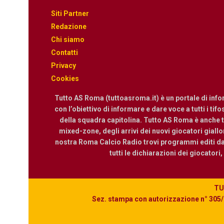
Siti Partner
Redazione
Chi siamo
Contatti
Privacy
Cookies
Tutto AS Roma (tuttoasroma.it) è un portale di inf
con l’obiettivo di informare e dare voce a tutti i tif
della squadra capitolina. Tutto AS Roma è anche te
mixed-zone, degli arrivi dei nuovi giocatori giallor
nostra Roma Calcio Radio trovi programmi editi dall
tutti le dichiarazioni dei giocatori
TUT
Sez. stampa con autorizzazione n° 305/2