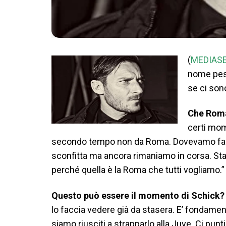
(
MEDIAS
nome pesa
se ci sono
Che Roma 
certi mom
secondo tempo non da Roma. Dovevamo fare
sconfitta ma ancora rimaniamo in corsa. Sta
perché quella è la Roma che tutti vogliamo.”
Questo può essere il momento di Schick?
lo faccia vedere già da stasera. E’ fondame
siamo riusciti a strapparlo alla Juve. Ci pun