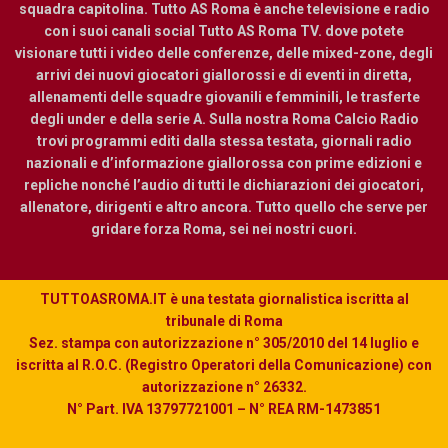
squadra capitolina. Tutto AS Roma è anche televisione e radio
con i suoi canali social Tutto AS Roma TV. dove potete
visionare tutti i video delle conferenze, delle mixed-zone, degli
arrivi dei nuovi giocatori giallorossi e di eventi in diretta,
allenamenti delle squadre giovanili e femminili, le trasferte
degli under e della serie A. Sulla nostra Roma Calcio Radio
trovi programmi editi dalla stessa testata, giornali radio
nazionali e d’informazione giallorossa con prime edizioni e
repliche nonché l’audio di tutti le dichiarazioni dei giocatori,
allenatore, dirigenti e altro ancora. Tutto quello che serve per
gridare forza Roma, sei nei nostri cuori.
TUTTOASROMA.IT è una testata giornalistica iscritta al
tribunale di Roma
Sez. stampa con autorizzazione n° 305/2010 del 14 luglio e
iscritta al R.O.C. (Registro Operatori della Comunicazione) con
autorizzazione n° 26332.
N° Part. IVA 13797721001 – N° REA RM-1473851