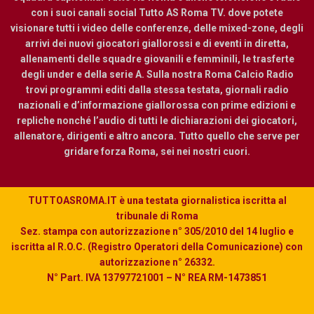
con i suoi canali social Tutto AS Roma TV. dove potete
visionare tutti i video delle conferenze, delle mixed-zone, degli
arrivi dei nuovi giocatori giallorossi e di eventi in diretta,
allenamenti delle squadre giovanili e femminili, le trasferte
degli under e della serie A. Sulla nostra Roma Calcio Radio
trovi programmi editi dalla stessa testata, giornali radio
nazionali e d’informazione giallorossa con prime edizioni e
repliche nonché l’audio di tutti le dichiarazioni dei giocatori,
allenatore, dirigenti e altro ancora. Tutto quello che serve per
gridare forza Roma, sei nei nostri cuori.
TUTTOASROMA.IT è una testata giornalistica iscritta al
tribunale di Roma
Sez. stampa con autorizzazione n° 305/2010 del 14 luglio e
iscritta al R.O.C. (Registro Operatori della Comunicazione) con
autorizzazione n° 26332.
N° Part. IVA 13797721001 – N° REA RM-1473851