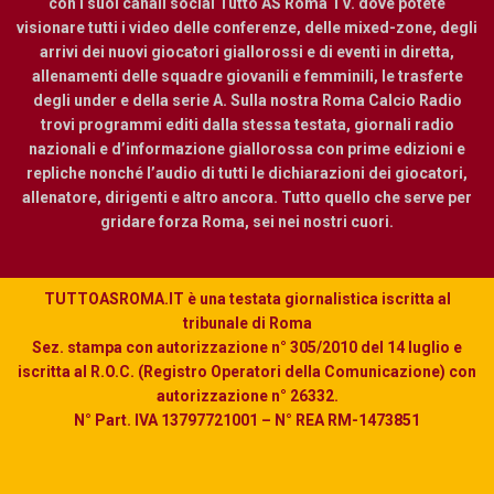
con i suoi canali social Tutto AS Roma TV. dove potete
visionare tutti i video delle conferenze, delle mixed-zone, degli
arrivi dei nuovi giocatori giallorossi e di eventi in diretta,
allenamenti delle squadre giovanili e femminili, le trasferte
degli under e della serie A. Sulla nostra Roma Calcio Radio
trovi programmi editi dalla stessa testata, giornali radio
nazionali e d’informazione giallorossa con prime edizioni e
repliche nonché l’audio di tutti le dichiarazioni dei giocatori,
allenatore, dirigenti e altro ancora. Tutto quello che serve per
gridare forza Roma, sei nei nostri cuori.
TUTTOASROMA.IT è una testata giornalistica iscritta al
tribunale di Roma
Sez. stampa con autorizzazione n° 305/2010 del 14 luglio e
iscritta al R.O.C. (Registro Operatori della Comunicazione) con
autorizzazione n° 26332.
N° Part. IVA 13797721001 – N° REA RM-1473851