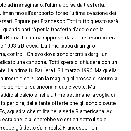
solo ad immaginarlo: l’ultima borsa da trasferta,
ullman fino all’aeroporto, forse l’ultima ovazione dei
versari. Eppure per Francesco Totti tutto questo sarà
i quando partirà per la trasferta d’addio con la
lla Roma. La prima rappresenta anche l’esordio: era
o 1993 a Brescia. L’ultima tappa di un giro
a, contro il Chievo dove sono pronti a dargli un
edicato una canzone. Totti spera di chiudere con un
olate. La prima fu Bari, era il 31 marzo 1996. Ma quella
 numero dieci? Con la maglia giallorossa di sicuro, a
he se non si sa ancora in quale veste. Ma
dio al calcio e nelle ultime settimane la voglia di
 fa per dire, delle tante offerte che gli sono piovute
Fc, squadra che milita nella serie B americana. Ad
Nesta che lo allenerebbe volentieri sotto il sole
vrebbe già detto sì. In realtà Francesco non