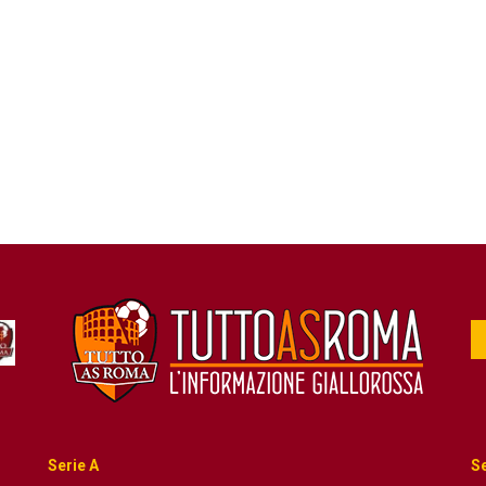
Serie A
Se