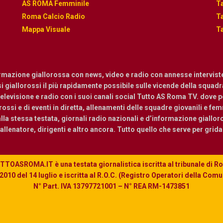
AS ROMA Femminile
Ta
Roma Calcio Radio
Ta
Mappa Visuale
Ta
ormazione giallorossa con news, video e radio con annesse intervist
osi giallorossi il più rapidamente possibile sulle vicende della squadra.
levisione e radio con i suoi canali social Tutto AS Roma TV. dove pot
ossi e di eventi in diretta, allenamenti delle squadre giovanili e femmi
a stessa testata, giornali radio nazionali e d’informazione giallor
, allenatore, dirigenti e altro ancora. Tutto quello che serve per grid
TOASROMA.IT è una testata giornalistica iscritta al tribunale di 
010 del 14 luglio e iscritta al R.O.C. (Registro Operatori della Com
N° Part. IVA 13797721001 – N° REA RM-1473851