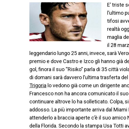
E’ triste 
l’ultimo p
tifosi av
realtà ogg
maglia de
il 28 marz
leggendario lungo 25 anni, invece, sarà Veron
premio e dove Castro e Izco gli hanno già d
gol, finora il suo “Risiko” parla di 35 città vi
di domani sarà davvero l’ultima trasferta del
Trigoria
lo vedono già come un dirigente anc
Francesco non ha ancora comunicato il suo ad
continuare altrove lo ha solleticato. Colpa, si
addosso. La più importante arriva dal Miami 
attenderlo a braccia aperte c’è il suo amico 
della Florida. Secondo la stampa Usa Totti a