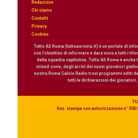
Redazione
Chi siamo
Contatti
Privacy
Cookies
Tutto AS Roma (tuttoasroma.it) è un portale di inf
con l’obiettivo di informare e dare voce a tutti i tif
della squadra capitolina. Tutto AS Roma è anche te
mixed-zone, degli arrivi dei nuovi giocatori giallor
nostra Roma Calcio Radio trovi programmi editi dall
tutti le dichiarazioni dei giocatori
TUT
Sez. stampa con autorizzazione n° 305/2