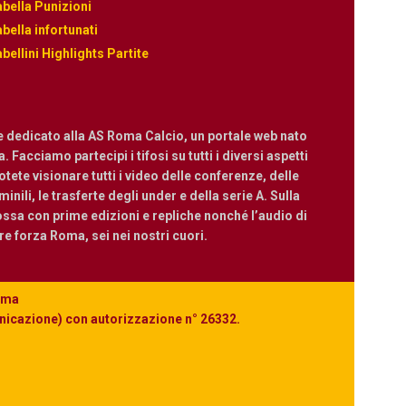
bella Punizioni
bella infortunati
bellini Highlights Partite
e dedicato alla AS Roma Calcio, un portale web nato
 Facciamo partecipi i tifosi su tutti i diversi aspetti
ete visionare tutti i video delle conferenze, delle
nili, le trasferte degli under e della serie A. Sulla
ossa con prime edizioni e repliche nonché l’audio di
are forza Roma, sei nei nostri cuori.
Roma
unicazione) con autorizzazione n° 26332.