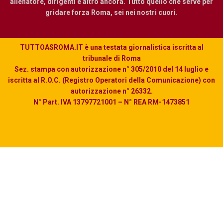
allenatore, dirigenti e altro ancora. Tutto quello che serve per
gridare forza Roma, sei nei nostri cuori.
TUTTOASROMA.IT è una testata giornalistica iscritta al
tribunale di Roma
Sez. stampa con autorizzazione n° 305/2010 del 14 luglio e
iscritta al R.O.C. (Registro Operatori della Comunicazione) con
autorizzazione n° 26332.
N° Part. IVA 13797721001 – N° REA RM-1473851