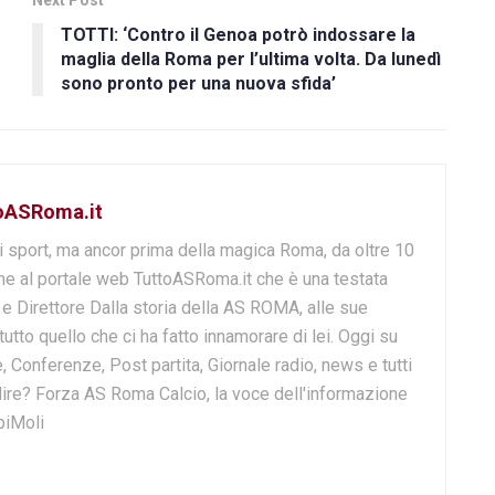
Next Post
TOTTI: ‘Contro il Genoa potrò indossare la
maglia della Roma per l’ultima volta. Da lunedì
sono pronto per una nuova sfida’
toASRoma.it
i sport, ma ancor prima della magica Roma, da oltre 10
e al portale web TuttoASRoma.it che è una testata
e e Direttore Dalla storia della AS ROMA, alle sue
 tutto quello che ci ha fatto innamorare di lei. Oggi su
, Conferenze, Post partita, Giornale radio, news e tutti
o dire? Forza AS Roma Calcio, la voce dell'informazione
biMoli