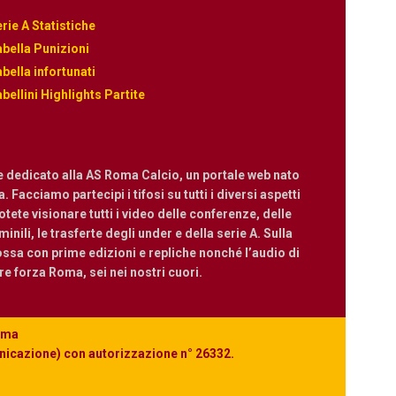
rie A Statistiche
bella Punizioni
bella infortunati
bellini Highlights Partite
e dedicato alla AS Roma Calcio, un portale web nato
 Facciamo partecipi i tifosi su tutti i diversi aspetti
ete visionare tutti i video delle conferenze, delle
nili, le trasferte degli under e della serie A. Sulla
ossa con prime edizioni e repliche nonché l’audio di
are forza Roma, sei nei nostri cuori.
Roma
unicazione) con autorizzazione n° 26332.