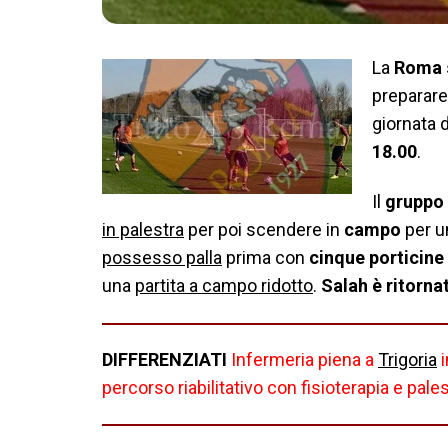
La
Roma
preparare 
giornata
18.00
.
Il
gruppo
in palestra
per poi scendere in
campo
per 
possesso palla
prima con
cinque porticine
una
partita a campo ridotto
.
Salah è ritorna
DIFFERENZIATI
Infermeria piena a
Trigoria
i
percorso riabilitativo con fisioterapia e pal