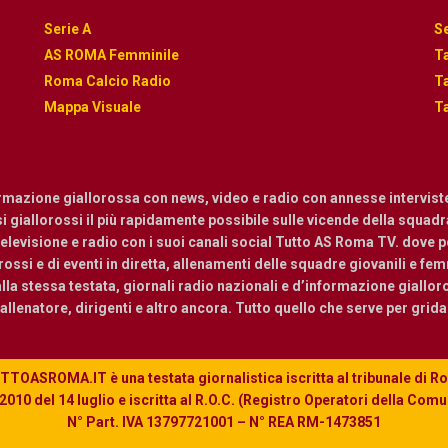
Serie A
Se
AS ROMA Femminile
Ta
Roma Calcio Radio
Ta
Mappa Visuale
Ta
ormazione giallorossa con news, video e radio con annesse intervist
osi giallorossi il più rapidamente possibile sulle vicende della squadra.
levisione e radio con i suoi canali social Tutto AS Roma TV. dove pot
ossi e di eventi in diretta, allenamenti delle squadre giovanili e femmi
a stessa testata, giornali radio nazionali e d’informazione giallor
, allenatore, dirigenti e altro ancora. Tutto quello che serve per grid
TOASROMA.IT è una testata giornalistica iscritta al tribunale di 
010 del 14 luglio e iscritta al R.O.C. (Registro Operatori della Com
N° Part. IVA 13797721001 – N° REA RM-1473851