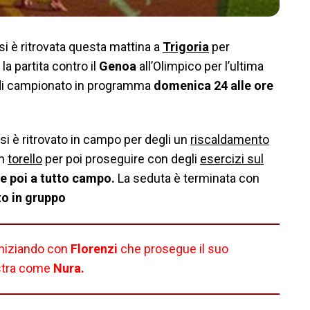
si è ritrovata questa mattina a
Trigoria
per
la partita contro il
Genoa
all’Olimpico per l’ultima
 di campionato in programma
domenica 24 alle ore
si è ritrovato in campo per degli un
riscaldamento
un
torello
per poi proseguire con degli
esercizi sul
 e poi a tutto campo.
La seduta è terminata con
to in gruppo
niziando con
Florenzi
che prosegue il suo
estra come
Nura.