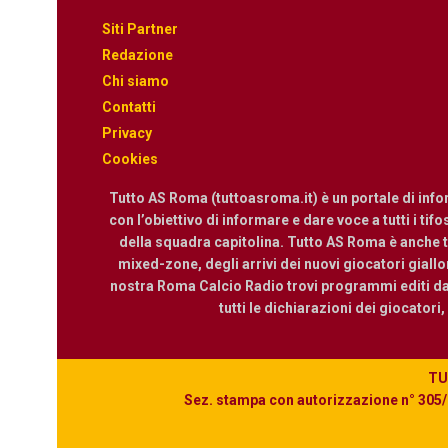
Siti Partner
Redazione
Chi siamo
Contatti
Privacy
Cookies
Tutto AS Roma (tuttoasroma.it) è un portale di inf
con l’obiettivo di informare e dare voce a tutti i tif
della squadra capitolina. Tutto AS Roma è anche te
mixed-zone, degli arrivi dei nuovi giocatori giallor
nostra Roma Calcio Radio trovi programmi editi dall
tutti le dichiarazioni dei giocatori
TUT
Sez. stampa con autorizzazione n° 305/2