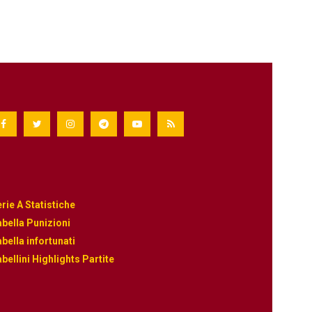
rie A Statistiche
bella Punizioni
bella infortunati
bellini Highlights Partite