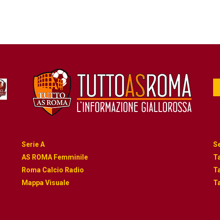
Serie A
Se
AS ROMA Femminile
Ta
Roma Calcio Radio
Ta
Mappa Visuale
Ta