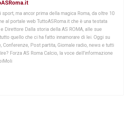
toASRoma.it
i sport, ma ancor prima della magica Roma, da oltre 10
e al portale web TuttoASRoma.it che è una testata
e e Direttore Dalla storia della AS ROMA, alle sue
 tutto quello che ci ha fatto innamorare di lei. Oggi su
, Conferenze, Post partita, Giornale radio, news e tutti
o dire? Forza AS Roma Calcio, la voce dell'informazione
biMoli