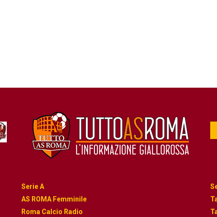
Serie A
Se
AS ROMA Femminile
Ta
Roma Calcio Radio
Ta