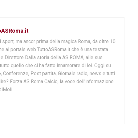
toASRoma.it
i sport, ma ancor prima della magica Roma, da oltre 10
e al portale web TuttoASRoma.it che è una testata
e e Direttore Dalla storia della AS ROMA, alle sue
 tutto quello che ci ha fatto innamorare di lei. Oggi su
, Conferenze, Post partita, Giornale radio, news e tutti
o dire? Forza AS Roma Calcio, la voce dell'informazione
biMoli