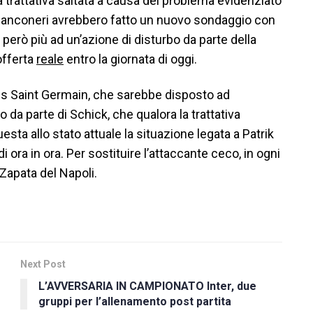
a trattativa saltata a causa del problema evidenziato
 bianconeri avrebbero fatto un nuovo sondaggio con
però più ad un’azione di disturbo da parte della
offerta
reale
entro la giornata di oggi.
ris Saint Germain, che sarebbe disposto ad
a parte di Schick, che qualora la trattativa
sta allo stato attuale la situazione legata a Patrik
ora in ora. Per sostituire l’attaccante ceco, in ogni
Zapata del Napoli.
Next Post
L’AVVERSARIA IN CAMPIONATO Inter, due
gruppi per l’allenamento post partita