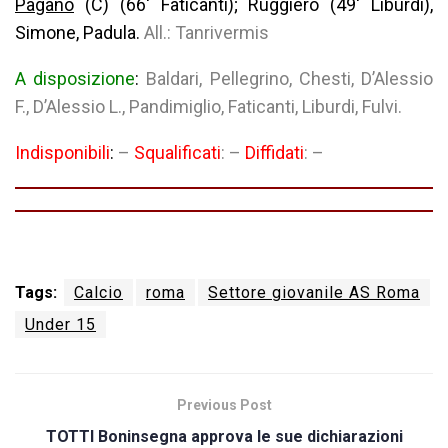
Pagano
(C) (66′ Faticanti); Ruggiero (49′ Liburdi),
Simone, Padula.
All.: Tanrivermis
A disposizione
:
Baldari, Pellegrino, Chesti, D’Alessio
F., D’Alessio L., Pandimiglio, Faticanti, Liburdi, Fulvi.
Indisponibili
:
–
Squalificati
: –
Diffidati
: –
Tags:
Calcio
roma
Settore giovanile AS Roma
Under 15
Previous Post
TOTTI Boninsegna approva le sue dichiarazioni