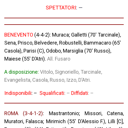
SPETTATORI
: —
BENEVENTO
(4-4-2)
: Muraca; Galletti (70′ Tarcinale),
Sena, Prisco, Belvedere, Robustelli, Bammacaro (65′
Casola), Parisi (C), Odobo, Marsiglia (70′ Russo),
Maiese (55′ D’Atri).
All. Fusaro
A disposizione:
Vitolo, Signoriello, Tarcinale,
Evangelista, Casola, Russo, Izzo, D’Atri.
Indisponibili
: –
Squalificati
:
–
Diffidati
: –
ROMA
(3-4-1-2)
: Mastrantonio; Missori, Catena,
Muratori, Falasca; Mirimich (55′ D’Alessio F.), Lilli [C],