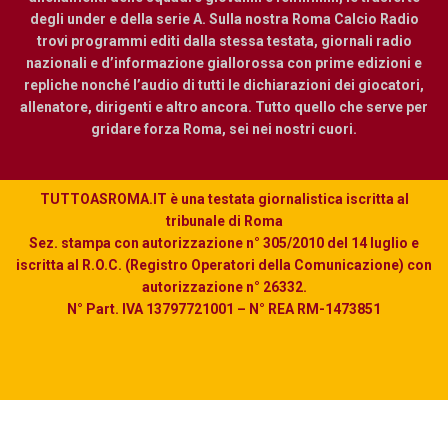
degli under e della serie A. Sulla nostra Roma Calcio Radio
trovi programmi editi dalla stessa testata, giornali radio
nazionali e d’informazione giallorossa con prime edizioni e
repliche nonché l’audio di tutti le dichiarazioni dei giocatori,
allenatore, dirigenti e altro ancora. Tutto quello che serve per
gridare forza Roma, sei nei nostri cuori.
TUTTOASROMA.IT è una testata giornalistica iscritta al
tribunale di Roma
Sez. stampa con autorizzazione n° 305/2010 del 14 luglio e
iscritta al R.O.C. (Registro Operatori della Comunicazione) con
autorizzazione n° 26332.
N° Part. IVA 13797721001 – N° REA RM-1473851