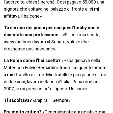
l’accredito, chissà perché. Così pagavo 50.000 una
signora che abitava nel palazzo di fronte e lei mi
affittava il balcone».
Tu sei uno dei pochi per cui quest’hobby non è
diventata una professione…
«Sì, una mia scelta,
avevo un buon lavoro al Senato, volevo che
rimanesse una passione».
La Roma come l’hai scelta?
«Papà giocava nella
Mater con Fulvio Bernardini, trasmise questo amore
a mio fratello e a me. Mio fratello è più grande di me
di due anni, lavora in Banca d’Italia. Papà morì nel
2007, io mi presi un po’ di riposo. Un anno».
Ti ascoltava?
«Capirai… Sempre».
Era molto critico?
«Generalmente era positivo, ma