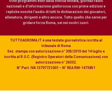
trovi programmi editi dalla stessa testata, giornali radio
nazionali e d’informazione giallorossa con prime edizioni e
repliche nonché l’audio di tutti le dichiarazioni dei giocatori,
allenatore, dirigenti e altro ancora. Tutto quello che serve per
gridare forza Roma, sei nei nostri cuori.
TUTTOASROMA.IT è una testata giornalistica iscritta al
tribunale di Roma
Sez. stampa con autorizzazione n° 305/2010 del 14 luglio e
iscritta al R.O.C. (Registro Operatori della Comunicazione) con
autorizzazione n° 26332.
N° Part. IVA 13797721001 – N° REA RM-1473851