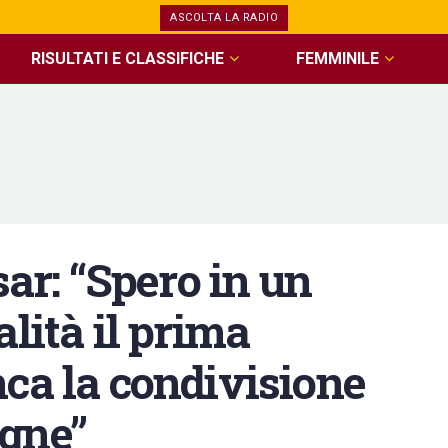
ASCOLTA LA RADIO
RISULTATI E CLASSIFICHE
FEMMINILE
r: “Spero in un
lità il prima
ca la condivisione
gne”