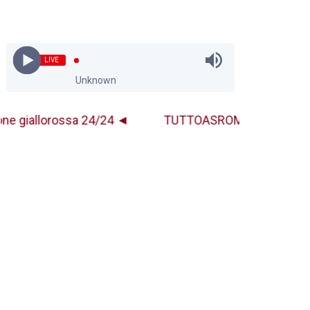
LIVE
Unknown
ossa 24/24 ◄
TUTTOASROMA INFO ► Ascolta Roma Ca