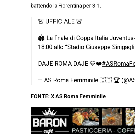
battendo la Fiorentina per 3-1.
🚨 UFFICIALE 🚨
🏟️ La finale di Coppa Italia Juvent
18:00 allo “Stadio Giuseppe Sinigagl
DAJE ROMA DAJE 💛❤️
#ASRomaFe
— AS Roma Femminile 🇮🇹 🏆 (@
FONTE: X AS Roma Femminile