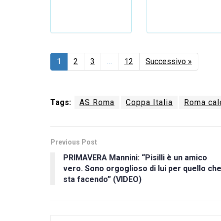
1
2
3
…
12
Successivo »
Tags:
AS Roma
Coppa Italia
Roma cal
Previous Post
PRIMAVERA Mannini: “Pisilli è un amico
vero. Sono orgoglioso di lui per quello ch
sta facendo” (VIDEO)