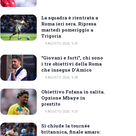
La squadra è rientrata a
Roma ieri sera. Ripresa
martedì pomeriggio a
Trigoria
9 AGOSTO 2026, 9:35
“Giovani e forti”, chi sono
i tre obiettivi della Roma
che insegue D’Amico
9 AGOSTO 2026, 9:28
Obiettivo Fofana in salita.
Opzione Mbaye in
prestito
9 AGOSTO 2026, 9:20
Si chiude la tournée
britannica, finale amaro: