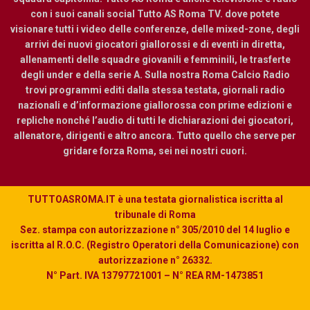
con i suoi canali social Tutto AS Roma TV. dove potete
visionare tutti i video delle conferenze, delle mixed-zone, degli
arrivi dei nuovi giocatori giallorossi e di eventi in diretta,
allenamenti delle squadre giovanili e femminili, le trasferte
degli under e della serie A. Sulla nostra Roma Calcio Radio
trovi programmi editi dalla stessa testata, giornali radio
nazionali e d’informazione giallorossa con prime edizioni e
repliche nonché l’audio di tutti le dichiarazioni dei giocatori,
allenatore, dirigenti e altro ancora. Tutto quello che serve per
gridare forza Roma, sei nei nostri cuori.
TUTTOASROMA.IT è una testata giornalistica iscritta al
tribunale di Roma
Sez. stampa con autorizzazione n° 305/2010 del 14 luglio e
iscritta al R.O.C. (Registro Operatori della Comunicazione) con
autorizzazione n° 26332.
N° Part. IVA 13797721001 – N° REA RM-1473851