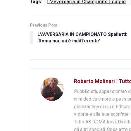
Tags:
L'avversaria in Champions League
Previous Post
L’AVVERSARIA IN CAMPIONATO Spalletti:
‘Roma non mi è indifferente’
Roberto Molinari | Tut
Pubblicista, appassionato d
anni dedica amore e passion
giornalistica di cui è Editor
vittorie e alle sue sconfitte,
Tutto AS ROMA trovi: Dirette
gli altri speciali. Cosa altr