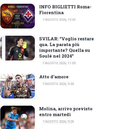
INFO BIGLIETTI Roma-
Fiorentina
7 AGOSTO 2026, 12:00
SVILAR: “Voglio restare
qua. La parata più
importante? Quella su
Soulé nel 2024”
7 AGOSTO 2026, 11:09
Atto d’amore
7 AGOSTO 2026, 9:34
Molina, arrivo previsto
entro martedì
7 AGOSTO 2026, 9:28