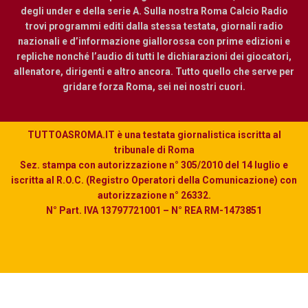
degli under e della serie A. Sulla nostra Roma Calcio Radio
trovi programmi editi dalla stessa testata, giornali radio
nazionali e d’informazione giallorossa con prime edizioni e
repliche nonché l’audio di tutti le dichiarazioni dei giocatori,
allenatore, dirigenti e altro ancora. Tutto quello che serve per
gridare forza Roma, sei nei nostri cuori.
TUTTOASROMA.IT è una testata giornalistica iscritta al
tribunale di Roma
Sez. stampa con autorizzazione n° 305/2010 del 14 luglio e
iscritta al R.O.C. (Registro Operatori della Comunicazione) con
autorizzazione n° 26332.
N° Part. IVA 13797721001 – N° REA RM-1473851