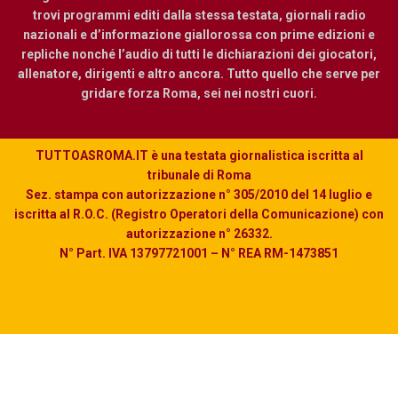
trovi programmi editi dalla stessa testata, giornali radio
nazionali e d’informazione giallorossa con prime edizioni e
repliche nonché l’audio di tutti le dichiarazioni dei giocatori,
allenatore, dirigenti e altro ancora. Tutto quello che serve per
gridare forza Roma, sei nei nostri cuori.
TUTTOASROMA.IT è una testata giornalistica iscritta al
tribunale di Roma
Sez. stampa con autorizzazione n° 305/2010 del 14 luglio e
iscritta al R.O.C. (Registro Operatori della Comunicazione) con
autorizzazione n° 26332.
N° Part. IVA 13797721001 – N° REA RM-1473851