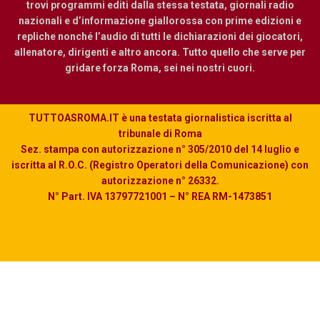
trovi programmi editi dalla stessa testata, giornali radio
nazionali e d’informazione giallorossa con prime edizioni e
repliche nonché l’audio di tutti le dichiarazioni dei giocatori,
allenatore, dirigenti e altro ancora. Tutto quello che serve per
gridare forza Roma, sei nei nostri cuori.
TUTTOASROMA.IT è una testata giornalistica iscritta al
tribunale di Roma
Sez. stampa con autorizzazione n° 305/2010 del 14 luglio e
iscritta al R.O.C. (Registro Operatori della Comunicazione) con
autorizzazione n° 26332.
N° Part. IVA 13797721001 – N° REA RM-1473851