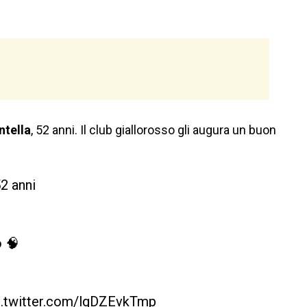
tella
, 52 anni. Il club giallorosso gli augura un buon
2 anni
o 🧠
c.twitter.com/lgDZEvkTmp