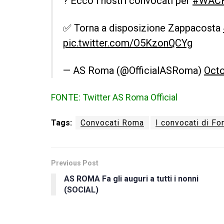
? Ecco i nostri convocati per
#WAC
✅ Torna a disposizione Zappacosta
pic.twitter.com/O5KzonQCYg
— AS Roma (@OfficialASRoma)
Octo
FONTE: Twitter AS Roma Official
Tags:
Convocati Roma
I convocati di F
Previous Post
AS ROMA Fa gli auguri a tutti i nonni
(SOCIAL)