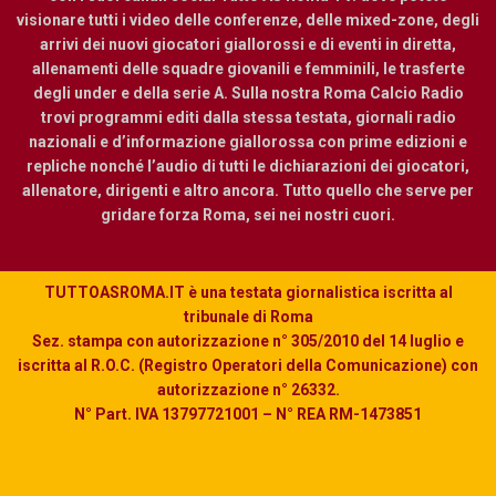
visionare tutti i video delle conferenze, delle mixed-zone, degli
arrivi dei nuovi giocatori giallorossi e di eventi in diretta,
allenamenti delle squadre giovanili e femminili, le trasferte
degli under e della serie A. Sulla nostra Roma Calcio Radio
trovi programmi editi dalla stessa testata, giornali radio
nazionali e d’informazione giallorossa con prime edizioni e
repliche nonché l’audio di tutti le dichiarazioni dei giocatori,
allenatore, dirigenti e altro ancora. Tutto quello che serve per
gridare forza Roma, sei nei nostri cuori.
TUTTOASROMA.IT è una testata giornalistica iscritta al
tribunale di Roma
Sez. stampa con autorizzazione n° 305/2010 del 14 luglio e
iscritta al R.O.C. (Registro Operatori della Comunicazione) con
autorizzazione n° 26332.
N° Part. IVA 13797721001 – N° REA RM-1473851