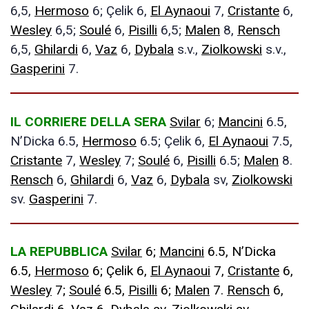
6,5,
Hermoso
6; Çelik 6,
El Aynaoui
7,
Cristante
6,
Wesley
6,5;
Soulé
6,
Pisilli
6,5;
Malen
8,
Rensch
6,5,
Ghilardi
6,
Vaz
6,
Dybala
s.v.,
Ziolkowski
s.v.,
Gasperini
7.
IL CORRIERE DELLA SERA
Svilar
6;
Mancini
6.5,
N’Dicka 6.5,
Hermoso
6.5; Çelik 6,
El Aynaoui
7.5,
Cristante
7,
Wesley
7;
Soulé
6,
Pisilli
6.5;
Malen
8.
Rensch
6,
Ghilardi
6,
Vaz
6,
Dybala
sv,
Ziolkowski
sv.
Gasperini
7.
LA REPUBBLICA
Svilar
6;
Mancini
6.5, N’Dicka
6.5,
Hermoso
6; Çelik 6,
El Aynaoui
7,
Cristante
6,
Wesley
7;
Soulé
6.5,
Pisilli
6;
Malen
7.
Rensch
6,