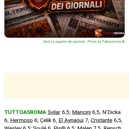
Card Le pagelle dei giornali - Photo by Tuttoasroma IA
TUTTOASROMA
Svilar
6,5;
Mancini
6,5, N’Dicka
6,
Hermoso
6; Çelik 6,
El Aynaoui
7,
Cristante
6,5,
Wesley
6,5;
Soulé
6,
Pisilli
6,5;
Malen
7,5,
Rensch