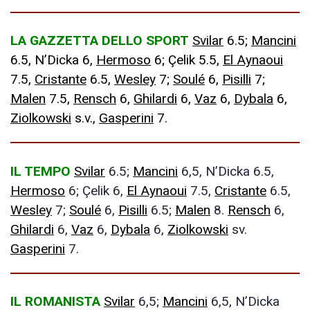
LA GAZZETTA DELLO SPORT
Svilar
6.5;
Mancini
6.5, N’Dicka 6,
Hermoso
6; Çelik 5.5,
El Aynaoui
7.5,
Cristante
6.5,
Wesley
7;
Soulé
6,
Pisilli
7;
Malen
7.5,
Rensch
6,
Ghilardi
6,
Vaz
6,
Dybala
6,
Ziolkowski
s.v.,
Gasperini
7.
IL TEMPO
Svilar
6.5;
Mancini
6,5, N’Dicka 6.5,
Hermoso
6; Çelik 6,
El Aynaoui
7.5,
Cristante
6.5,
Wesley
7;
Soulé
6,
Pisilli
6.5;
Malen
8.
Rensch
6,
Ghilardi
6,
Vaz
6,
Dybala
6,
Ziolkowski
sv.
Gasperini
7.
IL ROMANISTA
Svilar
6,5;
Mancini
6,5, N’Dicka