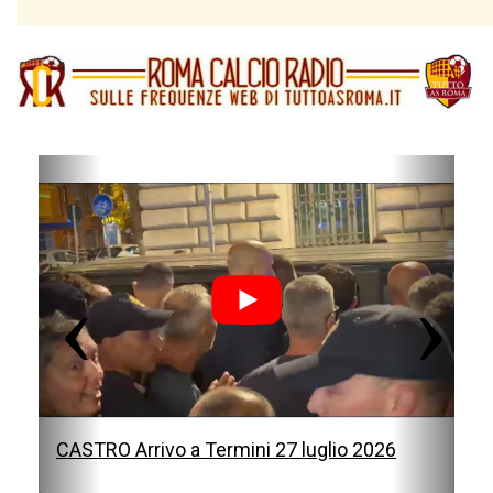
P
N
r
e
e
x
v
t
i
o
u
s
CASTRO Arrivo a Termini 27 luglio 2026