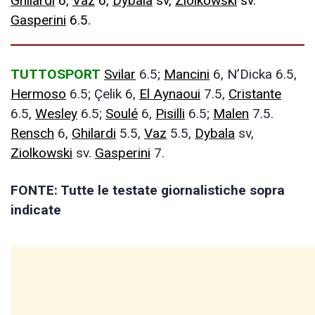
Ghilardi
6,
Vaz
6,
Dybala
sv,
Ziolkowski
sv.
Gasperini
6.5.
TUTTOSPORT
Svilar
6.5;
Mancini
6, N’Dicka 6.5,
Hermoso
6.5; Çelik 6,
El Aynaoui
7.5,
Cristante
6.5,
Wesley
6.5;
Soulé
6,
Pisilli
6.5;
Malen
7.5.
Rensch
6,
Ghilardi
5.5,
Vaz
5.5,
Dybala
sv,
Ziolkowski
sv.
Gasperini
7.
FONTE: Tutte le testate giornalistiche sopra
indicate