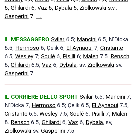
6,
Ghilardi
6,
Vaz
6,
Dybala
6,
Ziolkowski
s.v.,
Gasperini
7.
→
IL MESSAGGERO
Svilar
6.5;
Mancini
6.5, N’Dicka
6.5,
Hermoso
6; Çelik 6,
El Aynaoui
7,
Cristante
6.5,
Wesley
7;
Soulé
6,
Pisilli
6;
Malen
7.5.
Rensch
6,
Ghilardi
6,5,
Vaz
6,
Dybala
, sv,
Ziolkowski
sv.
Gasperini
7.
IL CORRIERE DELLO SPORT
Svilar
6.5;
Mancini
7,
N’Dicka 7,
Hermoso
6.5; Çelik 6.5,
El Aynaoui
7.5,
Cristante
6.5,
Wesley
7.5;
Soulé
6,
Pisilli
7;
Malen
8.
Rensch
6.5,
Ghilardi
6,
Vaz
6,
Dybala
, sv,
Ziolkowski
sv.
Gasperini
7.5.