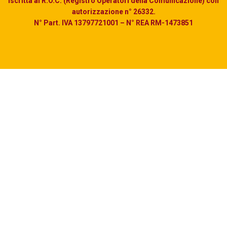
iscritta al R.O.C. (Registro Operatori della Comunicazione) con
autorizzazione n° 26332.
N° Part. IVA 13797721001 – N° REA RM-1473851