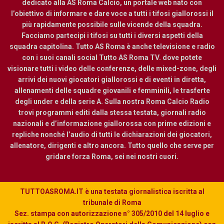
dedicato alla AS Roma Calcio, un portale web nato con
l’obiettivo di informare e dare voce a tutti i tifosi giallorossi il
più rapidamente possibile sulle vicende della squadra.
Facciamo partecipi i tifosi su tutti i diversi aspetti della
squadra capitolina. Tutto AS Roma è anche televisione e radio
con i suoi canali social Tutto AS Roma TV. dove potete
visionare tutti i video delle conferenze, delle mixed-zone, degli
arrivi dei nuovi giocatori giallorossi e di eventi in diretta,
allenamenti delle squadre giovanili e femminili, le trasferte
degli under e della serie A. Sulla nostra Roma Calcio Radio
trovi programmi editi dalla stessa testata, giornali radio
nazionali e d’informazione giallorossa con prime edizioni e
repliche nonché l’audio di tutti le dichiarazioni dei giocatori,
allenatore, dirigenti e altro ancora. Tutto quello che serve per
gridare forza Roma, sei nei nostri cuori.
TUTTOASROMA.IT è una testata giornalistica iscritta al
tribunale di Roma
Sez. stampa con autorizzazione n° 305/2010 del 14 luglio e