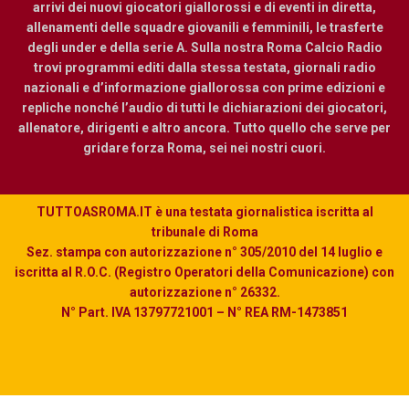
arrivi dei nuovi giocatori giallorossi e di eventi in diretta,
allenamenti delle squadre giovanili e femminili, le trasferte
degli under e della serie A. Sulla nostra Roma Calcio Radio
trovi programmi editi dalla stessa testata, giornali radio
nazionali e d’informazione giallorossa con prime edizioni e
repliche nonché l’audio di tutti le dichiarazioni dei giocatori,
allenatore, dirigenti e altro ancora. Tutto quello che serve per
gridare forza Roma, sei nei nostri cuori.
TUTTOASROMA.IT è una testata giornalistica iscritta al
tribunale di Roma
Sez. stampa con autorizzazione n° 305/2010 del 14 luglio e
iscritta al R.O.C. (Registro Operatori della Comunicazione) con
autorizzazione n° 26332.
N° Part. IVA 13797721001 – N° REA RM-1473851