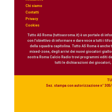
Chi siamo
Contatti
Privacy
Cookies
Tutto AS Roma (tuttoasroma.it) è un portale di inf
con l’obiettivo di informare e dare voce a tutti i tif
della squadra capitolina. Tutto AS Roma è anche te
mixed-zone, degli arrivi dei nuovi giocatori giallor
nostra Roma Calcio Radio trovi programmi editi dall
tutti le dichiarazioni dei giocatori
TUT
Sez. stampa con autorizzazione n° 305/2