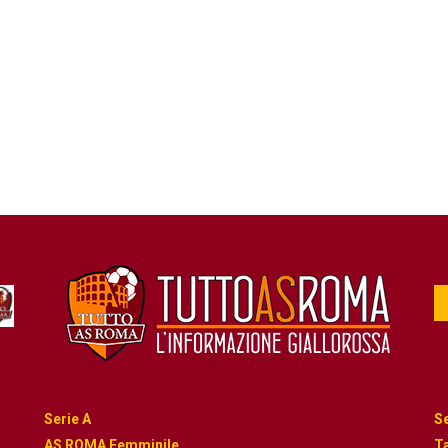
Serie A
Se
AS ROMA Femminile
Ta