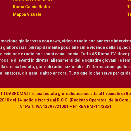
Roma Calcio Radio
Ta
Mappa Visuale
Ta
ormazione giallorossa con news, video e radio con annesse intervist
osi giallorossi il più rapidamente possibile sulle vicende della squadra.
levisione e radio con i suoi canali social Tutto AS Roma TV. dove pot
ossi e di eventi in diretta, allenamenti delle squadre giovanili e femmi
a stessa testata, giornali radio nazionali e d’informazione giallor
, allenatore, dirigenti e altro ancora. Tutto quello che serve per grid
TOASROMA.IT è una testata giornalistica iscritta al tribunale di 
010 del 14 luglio e iscritta al R.O.C. (Registro Operatori della Com
N° Part. IVA 13797721001 – N° REA RM-1473851