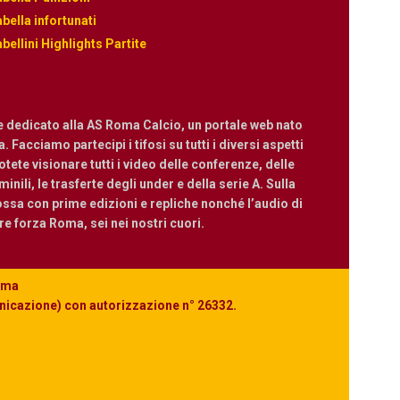
bella infortunati
bellini Highlights Partite
e dedicato alla AS Roma Calcio, un portale web nato
 Facciamo partecipi i tifosi su tutti i diversi aspetti
ete visionare tutti i video delle conferenze, delle
nili, le trasferte degli under e della serie A. Sulla
ossa con prime edizioni e repliche nonché l’audio di
are forza Roma, sei nei nostri cuori.
Roma
unicazione) con autorizzazione n° 26332.