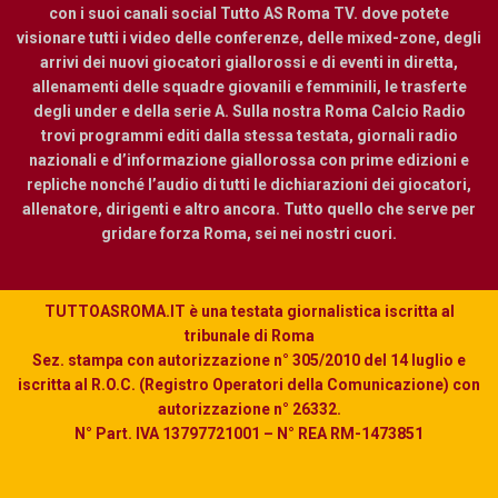
con i suoi canali social Tutto AS Roma TV. dove potete
visionare tutti i video delle conferenze, delle mixed-zone, degli
arrivi dei nuovi giocatori giallorossi e di eventi in diretta,
allenamenti delle squadre giovanili e femminili, le trasferte
degli under e della serie A. Sulla nostra Roma Calcio Radio
trovi programmi editi dalla stessa testata, giornali radio
nazionali e d’informazione giallorossa con prime edizioni e
repliche nonché l’audio di tutti le dichiarazioni dei giocatori,
allenatore, dirigenti e altro ancora. Tutto quello che serve per
gridare forza Roma, sei nei nostri cuori.
TUTTOASROMA.IT è una testata giornalistica iscritta al
tribunale di Roma
Sez. stampa con autorizzazione n° 305/2010 del 14 luglio e
iscritta al R.O.C. (Registro Operatori della Comunicazione) con
autorizzazione n° 26332.
N° Part. IVA 13797721001 – N° REA RM-1473851