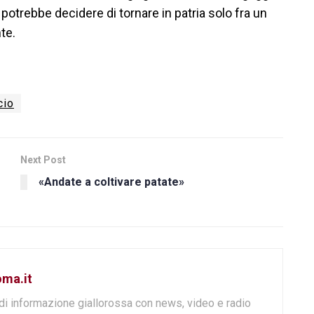
 potrebbe decidere di tornare in patria solo fra un
nte.
cio
Next Post
«Andate a coltivare patate»
oma.it
di informazione giallorossa con news, video e radio