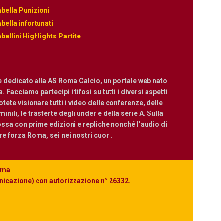
bella Punizioni
bella infortunati
bellini Highlights Partite
e dedicato alla AS Roma Calcio, un portale web nato
 Facciamo partecipi i tifosi su tutti i diversi aspetti
ete visionare tutti i video delle conferenze, delle
nili, le trasferte degli under e della serie A. Sulla
ossa con prime edizioni e repliche nonché l’audio di
are forza Roma, sei nei nostri cuori.
Roma
unicazione) con autorizzazione n° 26332.