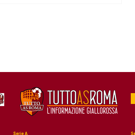
Serie A
Se