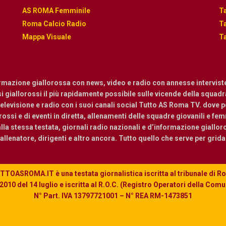
AS ROMA Femminile
Ta
Roma Calcio Radio
Ta
Mappa Visuale
Ta
ormazione giallorossa con news, video e radio con annesse intervist
osi giallorossi il più rapidamente possibile sulle vicende della squadra.
levisione e radio con i suoi canali social Tutto AS Roma TV. dove pot
ossi e di eventi in diretta, allenamenti delle squadre giovanili e femmi
a stessa testata, giornali radio nazionali e d’informazione giallor
, allenatore, dirigenti e altro ancora. Tutto quello che serve per grid
TOASROMA.IT è una testata giornalistica iscritta al tribunale di 
010 del 14 luglio e iscritta al R.O.C. (Registro Operatori della Com
N° Part. IVA 13797721001 – N° REA RM-1473851