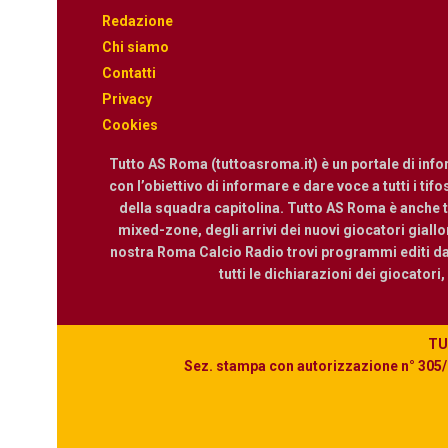
Redazione
Chi siamo
Contatti
Privacy
Cookies
Tutto AS Roma (tuttoasroma.it) è un portale di inf
con l’obiettivo di informare e dare voce a tutti i tif
della squadra capitolina. Tutto AS Roma è anche te
mixed-zone, degli arrivi dei nuovi giocatori giallor
nostra Roma Calcio Radio trovi programmi editi dall
tutti le dichiarazioni dei giocatori
TUT
Sez. stampa con autorizzazione n° 305/2