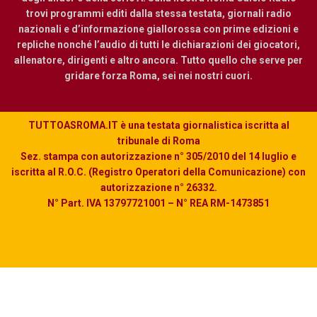
trovi programmi editi dalla stessa testata, giornali radio
nazionali e d’informazione giallorossa con prime edizioni e
repliche nonché l’audio di tutti le dichiarazioni dei giocatori,
allenatore, dirigenti e altro ancora. Tutto quello che serve per
gridare forza Roma, sei nei nostri cuori.
TUTTOASROMA.IT è una testata giornalistica iscritta al
tribunale di Roma
Sez. stampa con autorizzazione n° 305/2010 del 14 luglio e
iscritta al R.O.C. (Registro Operatori della Comunicazione) con
autorizzazione n° 26332.
N° Part. IVA 13797721001 – N° REA RM-1473851