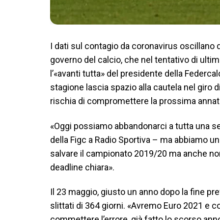
I dati sul contagio da coronavirus oscillano d
governo del calcio, che nel tentativo di ultim
l’«avanti tutta» del presidente della Federcal
stagione lascia spazio alla cautela nel giro d
rischia di compromettere la prossima annat
«Oggi possiamo abbandonarci a tutta una ser
della Figc a Radio Sportiva – ma abbiamo una 
salvare il campionato 2019/20 ma anche no
deadline chiara».
Il 23 maggio, giusto un anno dopo la fine prev
slittati di 364 giorni. «Avremo Euro 2021 e 
commettere l’errore, già fatto lo scorso anno