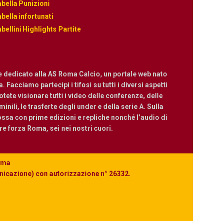
bella Punizioni
bella infortunati
bellini Highlights Partite
e dedicato alla AS Roma Calcio, un portale web nato
 Facciamo partecipi i tifosi su tutti i diversi aspetti
ete visionare tutti i video delle conferenze, delle
nili, le trasferte degli under e della serie A. Sulla
ossa con prime edizioni e repliche nonché l’audio di
are forza Roma, sei nei nostri cuori.
Roma
unicazione) con autorizzazione n° 26332.