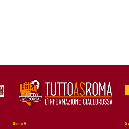
Serie A
Se