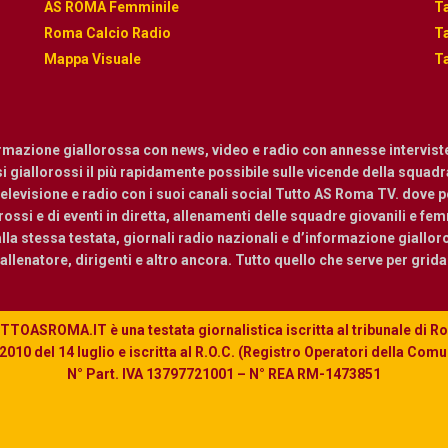
AS ROMA Femminile
Ta
Roma Calcio Radio
Ta
Mappa Visuale
Ta
ormazione giallorossa con news, video e radio con annesse intervist
osi giallorossi il più rapidamente possibile sulle vicende della squadra.
levisione e radio con i suoi canali social Tutto AS Roma TV. dove pot
ossi e di eventi in diretta, allenamenti delle squadre giovanili e femmi
a stessa testata, giornali radio nazionali e d’informazione giallor
, allenatore, dirigenti e altro ancora. Tutto quello che serve per grid
TOASROMA.IT è una testata giornalistica iscritta al tribunale di 
010 del 14 luglio e iscritta al R.O.C. (Registro Operatori della Com
N° Part. IVA 13797721001 – N° REA RM-1473851