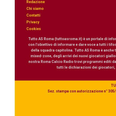
Redazione
Chi siamo
Contatti
Privacy
Cookies
Tutto AS Roma (tuttoasroma.it) è un portale di inf
con l’obiettivo di informare e dare voce a tutti i tif
della squadra capitolina. Tutto AS Roma è anche te
mixed-zone, degli arrivi dei nuovi giocatori giallor
nostra Roma Calcio Radio trovi programmi editi dall
tutti le dichiarazioni dei giocatori
TUT
Sez. stampa con autorizzazione n° 305/2