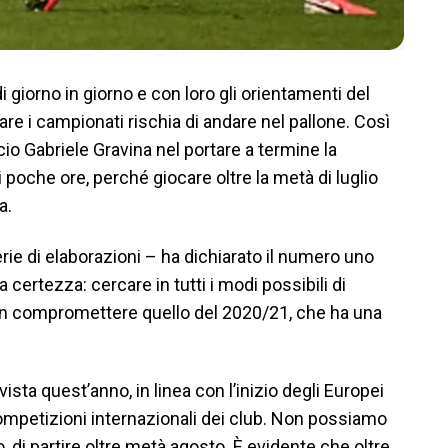
i giorno in giorno e con loro gli orientamenti del
are i campionati rischia di andare nel pallone. Così
cio Gabriele Gravina nel portare a termine la
i poche ore, perché giocare oltre la metà di luglio
a.
ie di elaborazioni – ha dichiarato il numero uno
certezza: cercare in tutti i modi possibili di
n compromettere quello del 2020/21, che ha una
ista quest’anno, in linea con l’inizio degli Europei
competizioni internazionali dei club. Non possiamo
, di partire oltre metà agosto. È evidente che oltre