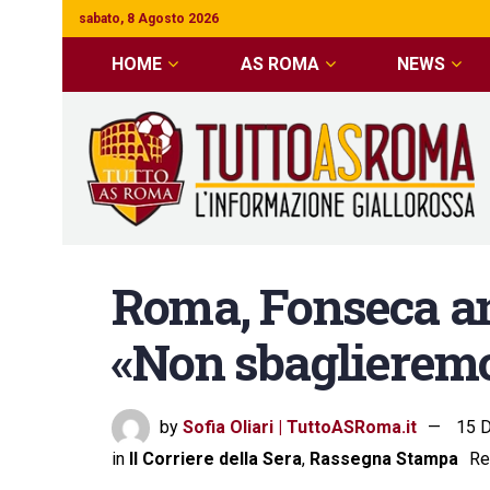
sabato, 8 Agosto 2026
HOME
AS ROMA
NEWS
Roma, Fonseca an
«Non sbaglieremo 
by
Sofia Oliari | TuttoASRoma.it
15 D
in
Il Corriere della Sera
,
Rassegna Stampa
Re