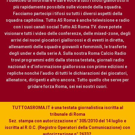
l’obiettivo di informare e dare voce a tutti i tifosi giallorossi il
più rapidamente possibile sulle vicende della squadra.
Facciamo partecipi i tifosi su tutti i diversi aspetti della
squadra capitolina. Tutto AS Roma è anche televisione e radio
con i suoi canali social Tutto AS Roma TV. dove potete
visionare tutti i video delle conferenze, delle mixed-zone, degli
arrivi dei nuovi giocatori giallorossi e di eventi in diretta,
allenamenti delle squadre giovanili e femminili, le trasferte
degli under e della serie A. Sulla nostra Roma Calcio Radio
trovi programmi editi dalla stessa testata, giornali radio
nazionali e d’informazione giallorossa con prime edizioni e
repliche nonché l’audio di tutti le dichiarazioni dei giocatori,
allenatore, dirigenti e altro ancora. Tutto quello che serve per
gridare forza Roma, sei nei nostri cuori.
TUTTOASROMA.IT è una testata giornalistica iscritta al
tribunale di Roma
Sez. stampa con autorizzazione n° 305/2010 del 14 luglio e
iscritta al R.O.C. (Registro Operatori della Comunicazione) con
autorizzazione n° 26332.