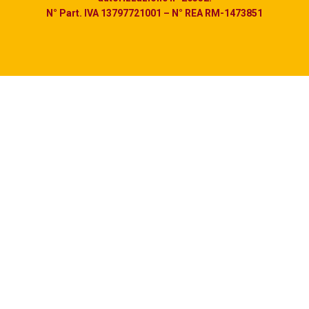
N° Part. IVA 13797721001 – N° REA RM-1473851